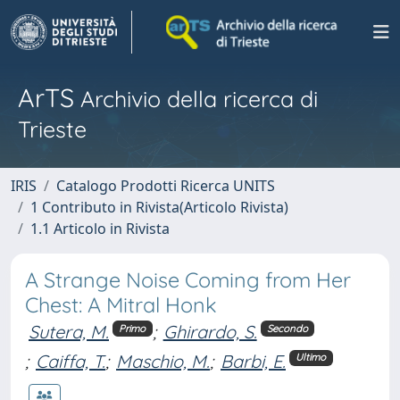
ArTS
Archivio della ricerca di
Trieste
IRIS
Catalogo Prodotti Ricerca UNITS
1 Contributo in Rivista(Articolo Rivista)
1.1 Articolo in Rivista
A Strange Noise Coming from Her
Chest: A Mitral Honk
Sutera, M.
;
Ghirardo, S.
Primo
Secondo
;
Caiffa, T.
;
Maschio, M.
;
Barbi, E.
Ultimo