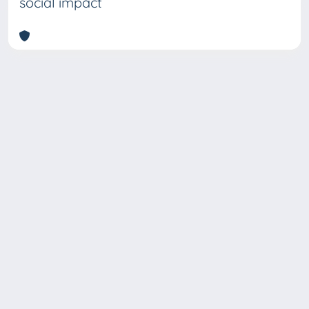
social impact
Copyright © 2026
Università degli Studi Trieste |
Dove
siamo
|
Privacy
Piazzale Europa,1 34127 Trieste, Italia -
Tel. +39 040.558.7111 - P.IVA 00211830328
- C.F. 80013890324 - P.E.C.: