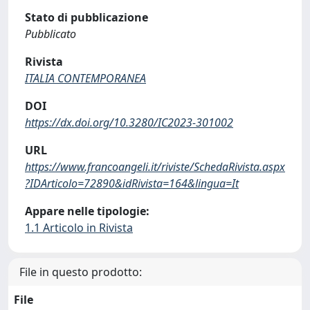
Stato di pubblicazione
Pubblicato
Rivista
ITALIA CONTEMPORANEA
DOI
https://dx.doi.org/10.3280/IC2023-301002
URL
https://www.francoangeli.it/riviste/SchedaRivista.aspx
?IDArticolo=72890&idRivista=164&lingua=It
Appare nelle tipologie:
1.1 Articolo in Rivista
File in questo prodotto:
File