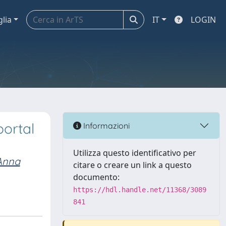
glia
IT
LOGIN
portal
Informazioni
Utilizza questo identificativo per
Anna
citare o creare un link a questo
documento:
https://hdl.handle.net/11368/3089
841