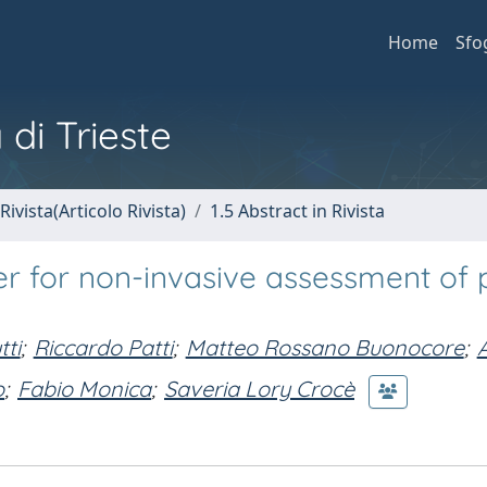
Home
Sfo
 di Trieste
Rivista(Articolo Rivista)
1.5 Abstract in Rivista
ier for non-invasive assessment of 
tti
;
Riccardo Patti
;
Matteo Rossano Buonocore
;
o
;
Fabio Monica
;
Saveria Lory Crocè