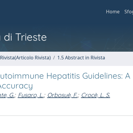
Home
Sfo
 di Trieste
Rivista(Articolo Rivista)
1.5 Abstract in Rivista
utoimmune Hepatitis Guidelines: A
Accuracy
e, G.
;
Fusaro, L.
;
Orbosuè, F.
;
Crocè, L. S.