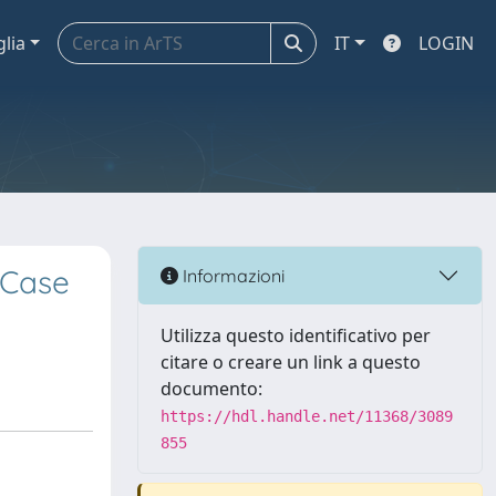
glia
IT
LOGIN
 Case
Informazioni
Utilizza questo identificativo per
citare o creare un link a questo
documento:
https://hdl.handle.net/11368/3089
855