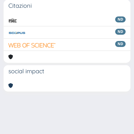
Citazioni
ND
ND
ND
social impact