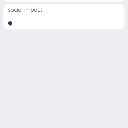
social impact
Copyright © 2026
Università degli Studi Trieste |
Dove
siamo
|
Privacy
Piazzale Europa,1 34127 Trieste, Italia -
Tel. +39 040.558.7111 - P.IVA 00211830328