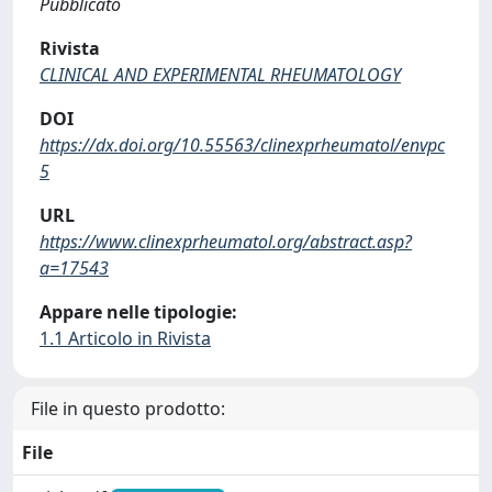
Pubblicato
Rivista
CLINICAL AND EXPERIMENTAL RHEUMATOLOGY
DOI
https://dx.doi.org/10.55563/clinexprheumatol/envpc
5
URL
https://www.clinexprheumatol.org/abstract.asp?
a=17543
Appare nelle tipologie:
1.1 Articolo in Rivista
File in questo prodotto:
File