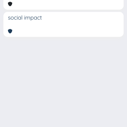
social impact
Copyright © 2026
Università degli Studi Trieste |
Dove
siamo
|
Privacy
Piazzale Europa,1 34127 Trieste, Italia -