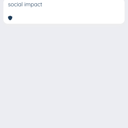
social impact
Copyright © 2026
Università degli Studi Trieste |
Dove
siamo
|
Privacy
Piazzale Europa,1 34127 Trieste, Italia -
Tel. +39 040.558.7111 - P.IVA 00211830328
- C.F. 80013890324 - P.E.C.: