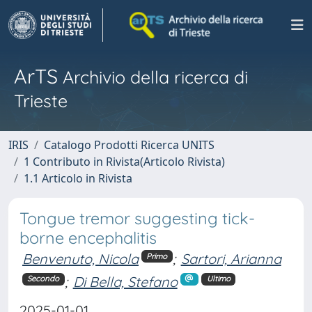
ArTS
Archivio della ricerca di
Trieste
IRIS
Catalogo Prodotti Ricerca UNITS
1 Contributo in Rivista(Articolo Rivista)
1.1 Articolo in Rivista
Tongue tremor suggesting tick-
borne encephalitis
Benvenuto, Nicola
;
Sartori, Arianna
Primo
;
Di Bella, Stefano
Secondo
Ultimo
2025-01-01