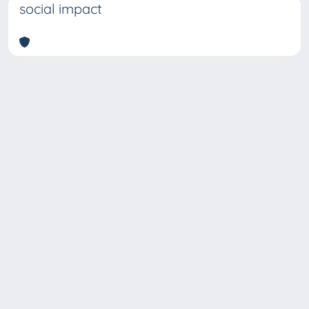
social impact
Copyright © 2026
Università degli Studi Trieste |
Dove
siamo
|
Privacy
Piazzale Europa,1 34127 Trieste, Italia -
Tel. +39 040.558.7111 - P.IVA 00211830328
- C.F. 80013890324 - P.E.C.: