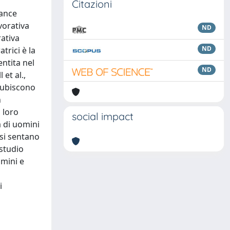
Citazioni
mance
vorativa
ND
rativa
ND
trici è la
entita nel
ND
et al.,
 subiscono
n
 loro
social impact
à di uomini
 si sentano
studio
omini e
i