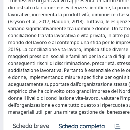
Il benessere organizzativo rappresenta un fattore impr
dimostrato da numerose evidenze scientifiche, la prom
lavorative, incrementa la produttività, diminuisce i tass
(Bryson et al., 2017; Haddon, 2018). Tuttavia, le esigenz
variano significativamente tra uomini e donne. Un fattor
conciliazione tra vita lavorativa e vita privata, in altre 
mondo del lavoro e al contempo una sfida per le impres
2019). La conciliazione vita-lavoro, implica sfide diver
maggiori pressioni sociali e familiari per la cura di figli
conseguenti rischi di discriminazione, precarietà, stres
soddisfazione lavorativa. Pertanto è essenziale che le 
e donne, implementando misure specifiche per ogni situaz
adeguatamente supportate dall’organizzazione stessa (E
empirico che ha coinvolto otto grandi imprese del Nord-es
donne il livello di conciliazione vita-lavoro, valutare l
dell’organizzazione e come tutto questo si ripercuote su
manageriali utili per una mirata gestione del benessere
Scheda breve
Scheda completa