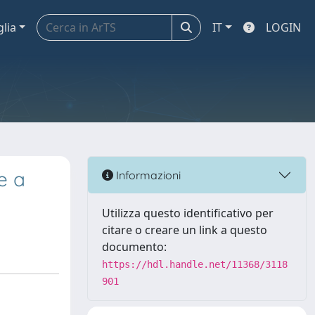
glia
IT
LOGIN
e a
Informazioni
Utilizza questo identificativo per
citare o creare un link a questo
documento:
https://hdl.handle.net/11368/3118
901