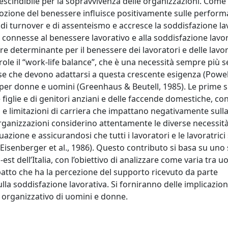
escindibile per la sopravvivenza delle organizzazioni. Come
ozione del benessere influisce positivamente sulle perfor
i di turnover e di assenteismo e accresce la soddisfazione la
e connesse al benessere lavorativo e alla soddisfazione lavo
e determinante per il benessere dei lavoratori e delle lavora
parole il “work-life balance”, che è una necessità sempre più s
e che devono adattarsi a questa crescente esigenza (Powell 
se per donne e uomini (Greenhaus & Beutell, 1985). Le prime
 e figlie e di genitori anziani e delle faccende domestiche, co
s e limitazioni di carriera che impattano negativamente sulla
organizzazioni considerino attentamente le diverse necessit
ione e assicurandosi che tutti i lavoratori e le lavoratrici
isenberger et al., 1986). Questo contributo si basa su uno 
t dell’Italia, con l’obiettivo di analizzare come varia tra u
’impatto che ha la percezione del supporto ricevuto da parte
lla soddisfazione lavorativa. Si forniranno delle implicazion
 organizzativo di uomini e donne.