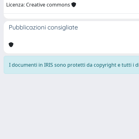
Licenza: Creative commons
Pubblicazioni consigliate
I documenti in IRIS sono protetti da copyright e tutti i di
Università degli Studi Trieste |
Dove siamo
|
Privacy
Piazzale Europa,1 34127 Trieste, Italia - Tel. +39 040.558.7111 - 