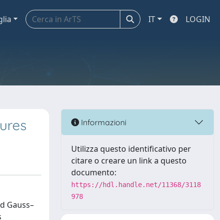
glia
IT
LOGIN
ures
Informazioni
Utilizza questo identificativo per
citare o creare un link a questo
documento:
https://hdl.handle.net/11368/3118
978
nd Gauss–
s