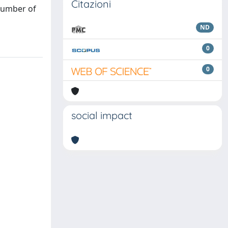
Citazioni
 number of
ND
0
0
social impact