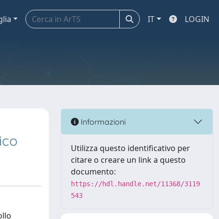
glia
IT
LOGIN
Informazioni
ico
Utilizza questo identificativo per
citare o creare un link a questo
documento:
https://hdl.handle.net/11368/3119
543
ollo