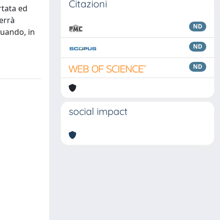
Citazioni
rtata ed
verrà
ND
quando, in
ND
ND
social impact