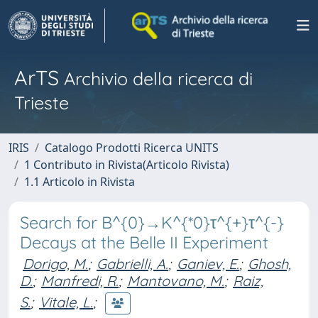
ArTS
Archivio della ricerca di
Trieste
IRIS
Catalogo Prodotti Ricerca UNITS
1 Contributo in Rivista(Articolo Rivista)
1.1 Articolo in Rivista
Search for B^{0}→K^{*0}τ^{+}τ^{-}
Decays at the Belle II Experiment
Dorigo, M.
;
Gabrielli, A.
;
Ganiev, E.
;
Ghosh,
D.
;
Manfredi, R.
;
Mantovano, M.
;
Raiz,
S.
;
Vitale, L.
;