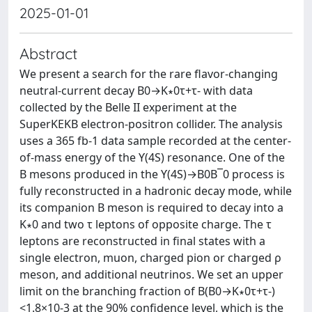
2025-01-01
Abstract
We present a search for the rare flavor-changing
neutral-current decay B0→K∗0τ+τ- with data
collected by the Belle II experiment at the
SuperKEKB electron-positron collider. The analysis
uses a 365 fb-1 data sample recorded at the center-
of-mass energy of the ϒ(4S) resonance. One of the
B mesons produced in the ϒ(4S)→B0B¯0 process is
fully reconstructed in a hadronic decay mode, while
its companion B meson is required to decay into a
K∗0 and two τ leptons of opposite charge. The τ
leptons are reconstructed in final states with a
single electron, muon, charged pion or charged ρ
meson, and additional neutrinos. We set an upper
limit on the branching fraction of B(B0→K∗0τ+τ-)
<1.8×10-3 at the 90% confidence level, which is the