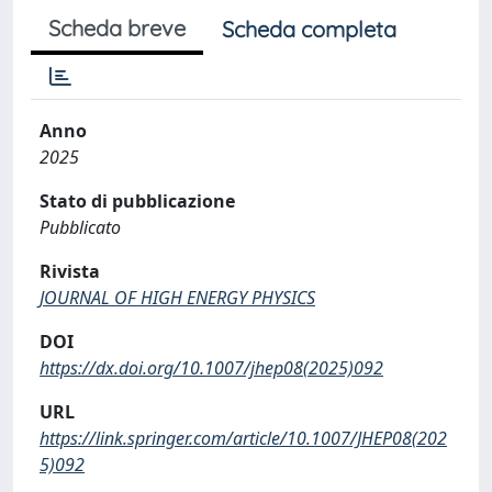
Scheda breve
Scheda completa
Anno
2025
Stato di pubblicazione
Pubblicato
Rivista
JOURNAL OF HIGH ENERGY PHYSICS
DOI
https://dx.doi.org/10.1007/jhep08(2025)092
URL
https://link.springer.com/article/10.1007/JHEP08(202
5)092