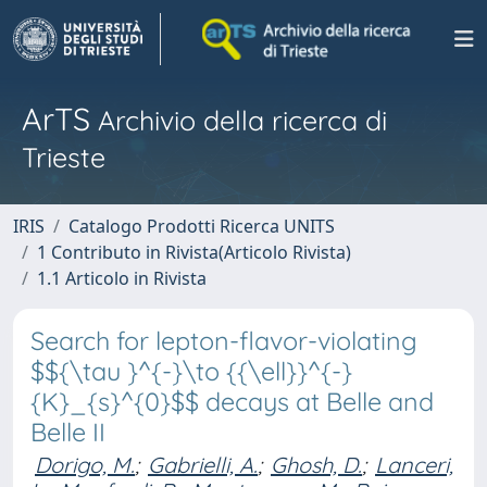
ArTS
Archivio della ricerca di
Trieste
IRIS
Catalogo Prodotti Ricerca UNITS
1 Contributo in Rivista(Articolo Rivista)
1.1 Articolo in Rivista
Search for lepton-flavor-violating
$${\tau }^{-}\to {{\ell}}^{-}
{K}_{s}^{0}$$ decays at Belle and
Belle II
Dorigo, M.
;
Gabrielli, A.
;
Ghosh, D.
;
Lanceri,