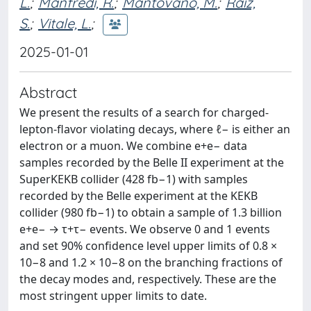
L.
;
Manfredi, R.
;
Mantovano, M.
;
Raiz,
S.
;
Vitale, L.
;
2025-01-01
Abstract
We present the results of a search for charged-
lepton-flavor violating decays, where ℓ− is either an
electron or a muon. We combine e+e− data
samples recorded by the Belle II experiment at the
SuperKEKB collider (428 fb−1) with samples
recorded by the Belle experiment at the KEKB
collider (980 fb−1) to obtain a sample of 1.3 billion
e+e− → τ+τ− events. We observe 0 and 1 events
and set 90% confidence level upper limits of 0.8 ×
10−8 and 1.2 × 10−8 on the branching fractions of
the decay modes and, respectively. These are the
most stringent upper limits to date.