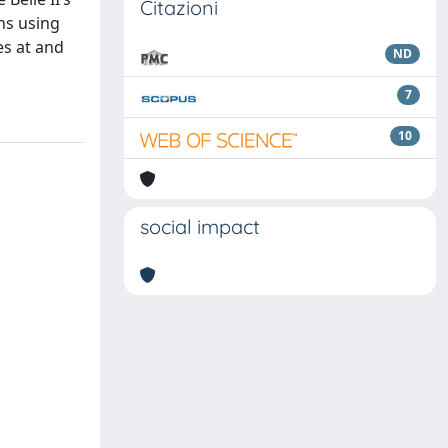
Citazioni
ns using
es at and
ND
7
10
social impact