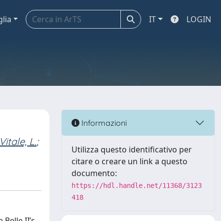
glia
IT
LOGIN
Informazioni
Vitale, L.
;
Utilizza questo identificativo per
citare o creare un link a questo
documento:
https://hdl.handle.net/11368/3123
418
 Belle II’s