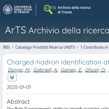
ArTS
Archivio della ricerca
IRIS
Catalogo Prodotti Ricerca UNITS
1 Contributo in 
Charged-hadron identification at 
Dorigo, M.
;
Gabrielli, A.
;
Ganiev, E.
;
Ghosh, D.
;
2025-01-01
Abstract
The Belle II experiment’s ability to identify particles cri