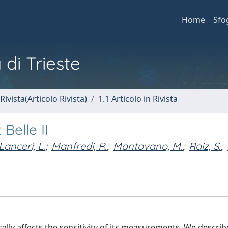
Home
Sfo
 di Trieste
Rivista(Articolo Rivista)
1.1 Articolo in Rivista
Belle II
Lanceri, L.
;
Manfredi, R.
;
Mantovano, M.
;
Raiz, S.
;
tically affects the sensitivity of its measurements. We describe