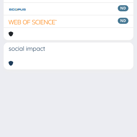
ND
ND
social impact