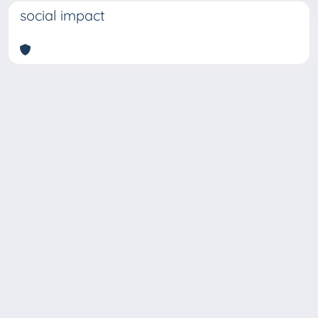
social impact
Copyright © 2026
Università degli Studi Trieste |
Dove
siamo
|
Privacy
Piazzale Europa,1 34127 Trieste, Italia -
Tel. +39 040.558.7111 - P.IVA 00211830328