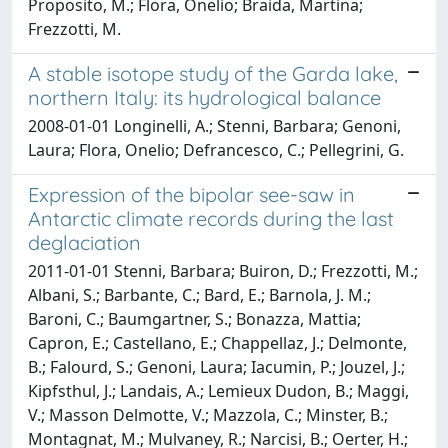
Proposito, M.; Flora, Onelio; Braida, Martina;
Frezzotti, M.
A stable isotope study of the Garda lake,
northern Italy: its hydrological balance
2008-01-01 Longinelli, A.; Stenni, Barbara; Genoni,
Laura; Flora, Onelio; Defrancesco, C.; Pellegrini, G.
Expression of the bipolar see-saw in
Antarctic climate records during the last
deglaciation
2011-01-01 Stenni, Barbara; Buiron, D.; Frezzotti, M.;
Albani, S.; Barbante, C.; Bard, E.; Barnola, J. M.;
Baroni, C.; Baumgartner, S.; Bonazza, Mattia;
Capron, E.; Castellano, E.; Chappellaz, J.; Delmonte,
B.; Falourd, S.; Genoni, Laura; Iacumin, P.; Jouzel, J.;
Kipfsthul, J.; Landais, A.; Lemieux Dudon, B.; Maggi,
V.; Masson Delmotte, V.; Mazzola, C.; Minster, B.;
Montagnat, M.; Mulvaney, R.; Narcisi, B.; Oerter, H.;