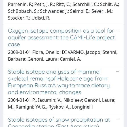
Parrenin, F.; Petit, J. R.; Ritz, C.; Scarchilli, C.; Schilt, A.;
Schüpbach, S.; Schwander, J.; Selmo, E.; Severi, M.;
Stocker, T.; Udisti, R.
Oxygen isotope composition as a tool for
aquifer assessment: the CAMI-Life project
case
2009-01-01 Flora, Onelio; DI VARMO, Jacopo; Stenni,
Barbara; Genoni, Laura; Carniel, A.
Stable isotope analyses of mammal
skeletal remainsof Holocene age from
European Russia:A way to trace dietary
and environmental changes
2004-01-01 P., Iacumin; V., Nikolaev; Genoni, Laura;
M., Ramigni; YA G., Ryskov; A., Longinelli
Stable isotopes of snow precipitation at
Concordia station (East Antarctica)