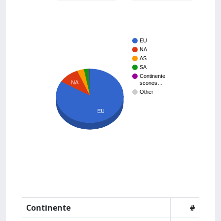
EU
NA
AS
SA
Continente
NA
sconos…
Other
EU
Continente
#