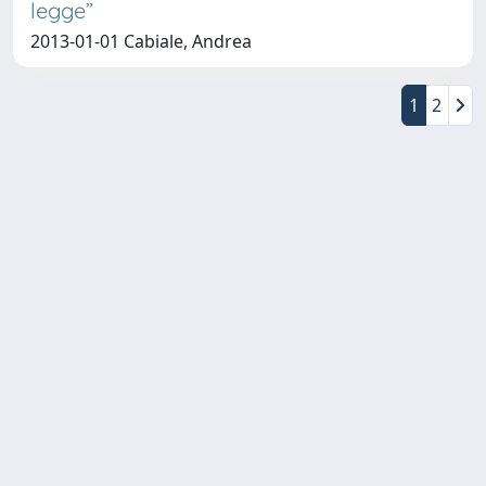
legge”
2013-01-01 Cabiale, Andrea
1
2
Copyright © 2026
Università degli Studi Trieste |
Dove
siamo
|
Privacy
Piazzale Europa,1 34127 Trieste, Italia -