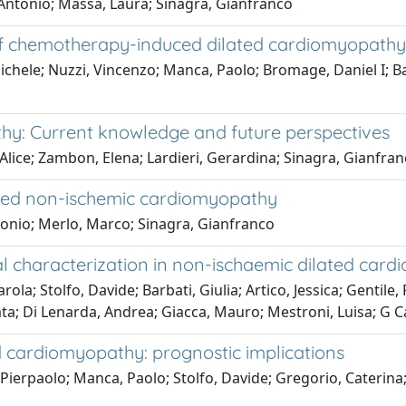
Antonio; Massa, Laura; Sinagra, Gianfranco
y of chemotherapy-induced dilated cardiomyopathy
ichele; Nuzzi, Vincenzo; Manca, Paolo; Bromage, Daniel I; Ba
hy: Current knowledge and future perspectives
Alice; Zambon, Elena; Lardieri, Gerardina; Sinagra, Gianfra
ated non-ischemic cardiomyopathy
onio; Merlo, Marco; Sinagra, Gianfranco
l characterization in non-ischaemic dilated car
a; Stolfo, Davide; Barbati, Giulia; Artico, Jessica; Gentile, 
ta; Di Lenarda, Andrea; Giacca, Mauro; Mestroni, Luisa; G C
ted cardiomyopathy: prognostic implications
 Pierpaolo; Manca, Paolo; Stolfo, Davide; Gregorio, Caterina