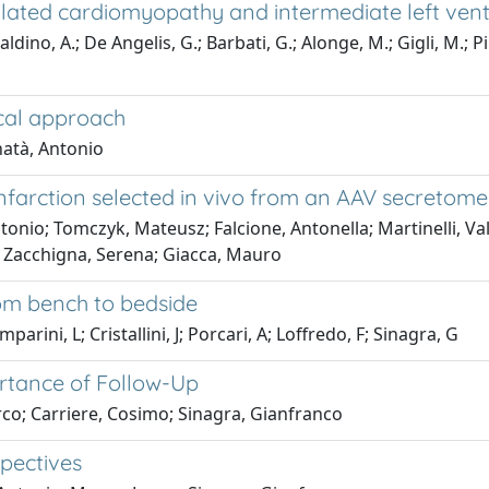
h dilated cardiomyopathy and intermediate left ven
aldino, A.; De Angelis, G.; Barbati, G.; Alonge, M.; Gigli, M.; Pi
ical approach
natà, Antonio
nfarction selected in vivo from an AAV secretome 
ntonio; Tomczyk, Mateusz; Falcione, Antonella; Martinelli, Va
; Zacchigna, Serena; Giacca, Mauro
om bench to bedside
arini, L; Cristallini, J; Porcari, A; Loffredo, F; Sinagra, G
ortance of Follow-Up
rco; Carriere, Cosimo; Sinagra, Gianfranco
spectives