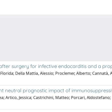
y after surgery for infective endocarditis and a p
lorida; Della Mattia, Alessio; Proclemer, Alberto; Cannatà, A
t neutral prognostic impact of immunosuppressi
a; Artico, Jessica; Castrichini, Matteo; Porcari, Aldostefan