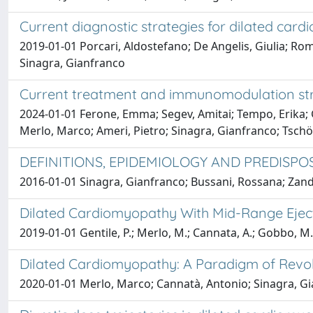
Current diagnostic strategies for dilated ca
2019-01-01 Porcari, Aldostefano; De Angelis, Giulia; Rom
Sinagra, Gianfranco
Current treatment and immunomodulation stra
2024-01-01 Ferone, Emma; Segev, Amitai; Tempo, Erika; Ge
Merlo, Marco; Ameri, Pietro; Sinagra, Gianfranco; Tsch
DEFINITIONS, EPIDEMIOLOGY AND PREDISPO
2016-01-01 Sinagra, Gianfranco; Bussani, Rossana; Zan
Dilated Cardiomyopathy With Mid-Range Ejecti
2019-01-01 Gentile, P.; Merlo, M.; Cannata, A.; Gobbo, M.; A
Dilated Cardiomyopathy: A Paradigm of Revol
2020-01-01 Merlo, Marco; Cannatà, Antonio; Sinagra, G