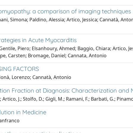
rdiomyopathy: a comparison of imaging techniques
ani, Simona; Paldino, Alessia; Artico, Jessica; Cannatà, Anto
tegies in Acute Myocarditis
ntile, Piero; Elsanhoury, Ahmed; Baggio, Chiara; Artico, Jes
öpe, Carsten; Bromage, Daniel; Cannata, Antonio
SING FACTORS
donà, Lorenzo; Cannatà, Antonio
on Fraction at Diagnosis: Characterization and N
rtico, J.; Stolfo, D.; Gigli, M.; Ramani, F.; Barbati, G.; Pinamo
ution in Medicine
ianfranco