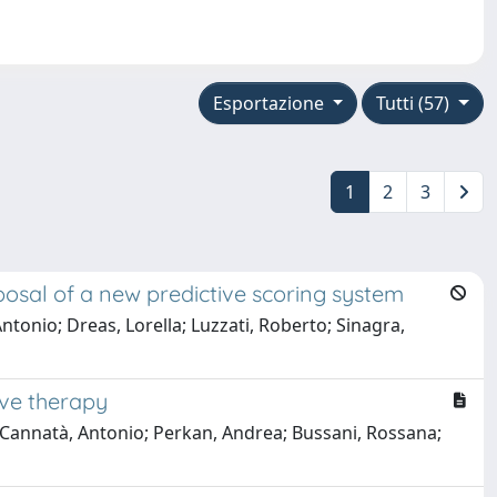
Esportazione
Tutti (57)
1
2
3
roposal of a new predictive scoring system
ntonio; Dreas, Lorella; Luzzati, Roberto; Sinagra,
ve therapy
o; Cannatà, Antonio; Perkan, Andrea; Bussani, Rossana;