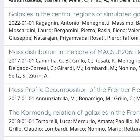
Annunziatella, Marianna; Maier, C.; Fritz, A.; Vanzella, Ero
Galaxies in the central regions of simulated ga
2022-01-01 Ragagnin, Antonio; Meneghetti, Massimo; Bass
Moscardini, Lauro; Bergamini, Pietro; Rasia, Elena; Vale
Giuseppe; Natarajan, Priyamvada; Rosati, Piero; Taffoni, 
Mass distribution in the core of MACS J1206: 
2017-01-01 Caminha, G. B.; Grillo, C.; Rosati, P.; Meneghett
Delgado-Correal, C.; Girardi, M.; Lombardi, M.; Nonino, M.; 
Seitz, S.; Zitrin, A.
Mass Profile Decomposition of the Frontier Fi
2017-01-01 Annunziatella, M.; Bonamigo, M.; Grillo, C.; Me
The Kormendy relation of galaxies in the Front
2018-01-01 Tortorelli, Luca; Mercurio, Amata; Paolillo, M
Grillo, Claudio; Lombardi, Marco; Nonino, Mario; Rettura