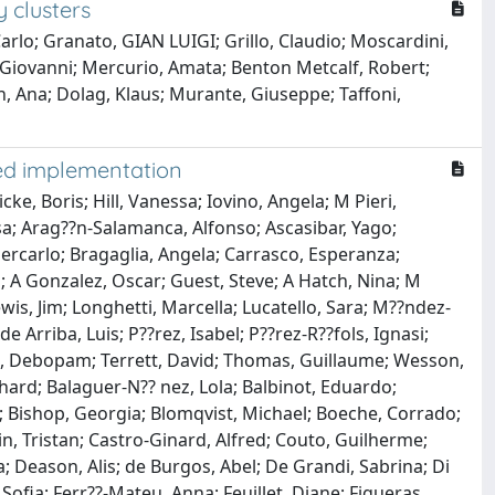
 clusters
arlo; Granato, GIAN LUIGI; Grillo, Claudio; Moscardini,
a, Giovanni; Mercurio, Amata; Benton Metcalf, Robert;
, Ana; Dolag, Klaus; Murante, Giuseppe; Taffoni,
ted implementation
cke, Boris; Hill, Vanessa; Iovino, Angela; M Pieri,
sa; Arag??n-Salamanca, Alfonso; Ascasibar, Yago;
iercarlo; Bragaglia, Angela; Carrasco, Esperanza;
a; A Gonzalez, Oscar; Guest, Steve; A Hatch, Nina; M
wis, Jim; Longhetti, Marcella; Lucatello, Sara; M??ndez-
Arriba, Luis; P??rez, Isabel; P??rez-R??fols, Ignasi;
om, Debopam; Terrett, David; Thomas, Guillaume; Wesson,
ichard; Balaguer-N?? nez, Lola; Balbinot, Eduardo;
ea; Bishop, Georgia; Blomqvist, Michael; Boeche, Corrado;
din, Tristan; Castro-Ginard, Alfred; Couto, Guilherme;
; Deason, Alis; de Burgos, Abel; De Grandi, Sabrina; Di
ofia; Ferr??-Mateu, Anna; Feuillet, Diane; Figueras,