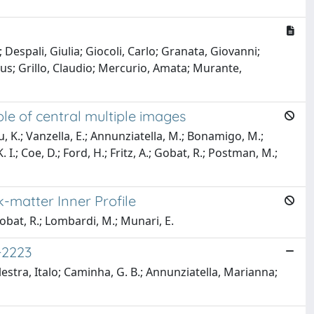
espali, Giulia; Giocoli, Carlo; Granata, Giovanni;
aus; Grillo, Claudio; Mercurio, Amata; Murante,
le of central multiple images
su, K.; Vanzella, E.; Annunziatella, M.; Bonamigo, M.;
 I.; Coe, D.; Ford, H.; Fritz, A.; Gobat, R.; Postman, M.;
k-matter Inner Profile
Gobat, R.; Lombardi, M.; Munari, E.
+2223
lestra, Italo; Caminha, G. B.; Annunziatella, Marianna;