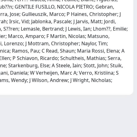
o, Rub??n; GENTILE FUSILLO, NICOLA PIETRO; Gebran,
a, Jose; Gullieuszik, Marco; P Haines, Christopher; J
rsic, Vid; Jablonka, Pascale; J Jarvis, Matt; Jordi,
 S??ren; Lemasle, Bertrand; J Lewis, Ian; Lhom??, Emilie;
livier; Marco, Amparo; F Martin, Nicolas; Matsuno,
, Lorenzo; J Mottram, Christopher; Naylor, Tim;
Monica; Ramos, Pau; C Read, Shaun; Maria Rossi, Elena; A
Ellen; P Schiavon, Ricardo; Schultheis, Mathias; Serra,
; Starkenburg, Else; A Steele, Iain; Stott, John; Stuik,
i, Daniela; W Verheijen, Marc A; Verro, Kristiina; S
iams, Wendy; J Wilson, Andrew; J Wright, Nicholas;