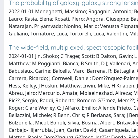
The probability of galaxy-galaxy strong lensi
2022-01-01 Meneghetti, Massimo; Ragagnin, Antonio; Borga
Lauro; Rasia, Elena; Rosati, Piero; Angora, Giuseppe; Ba
Natarajan, Priyamvada; Nonino, Mario; Venusta Pignatar
Giuliano; Tornatore, Luca; Tortorelli, Luca; Valentini, Mi
The wide-field, multiplexed, spectroscopic fa
2024-01-01 Jin, Shoko; C Trager, Scott; B Dalton, Gavin; L 
Matthew; M Poggianti, Bianca; B Smith, D J; Vallenari, 
Babusiaux, Carine; Balcells, Marc; Barrena, R; Battaglia
Carrera, Ricardo; J Cornwell, Daniel; Dom??nguez-Palmero
Hess, Kelley; J Hoskin, Matthew; Irwin, Mike; H Knapen, J
Abreu, Jairo; Mercurio, Amata; Molaeinezhad, Alireza; Mo
Pic??, Sergio; Raddi, Roberto; Romero-G??mez, Merc??; 
Roger; Clare Worley, C; J Alfaro, Emilio; Allende Prieto, 
Bellazzini, Michele; R Benn, Chris; R Berlanas, Sara; J B
Bolzonella, Micol; Bonoli, Silvia; Bosma, Albert; Britavsk
Carbajo-Hijarrubia, Juan; Carter, David; Casamiquela, La
Matteo, Paola; Dom??nguez-G??mez, Jes??s; Dorda, Ricardo