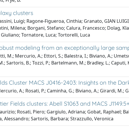
s; Frye, B.
laxy clusters
ini, Luigi; Ragone-Figueroa, Cinthia; Granato, GIAN LUIGI; D
ntini, Milena; Borgani, Stefano; Calura, Francesco; Dolag, Kl
Giuliano; Tornatore, Luca; Tortorelli, Luca
Robust modeling from an exceptionally large samp
i, M.; Mercurio, A.; Ettori, S.; Balestra, I.; Biviano, A.; Umet
Sartoris, B.; Tozzi, P.; Bartelmann, M.; Bradley, L.; Caputi, K.
elds Cluster MACS J0416-2403: Insights on the Dar
rcurio, A.; Rosati, P.; Caminha, G.; Biviano, A.; Girardi, M.; 
ier Fields clusters: Abell S1063 and MACS J1149.5
aurizio; Rosati, Piero; Gargiulo, Adriana; Gobat, Raphael; Ba
, Alessandro; Sartoris, Barbara; Strazzullo, Veronica