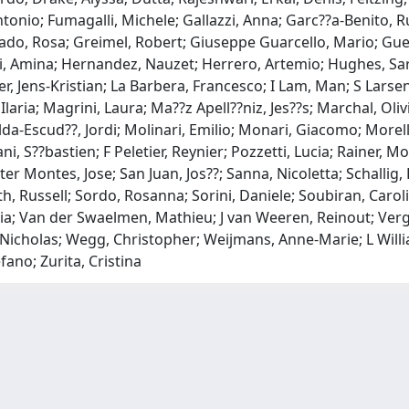
 Antonio; Fumagalli, Michele; Gallazzi, Anna; Garc??a-Benit
ado, Rosa; Greimel, Robert; Giuseppe Guarcello, Mario; Guerr
Amina; Hernandez, Nauzet; Herrero, Artemio; Hughes, Sarah; I
 Jens-Kristian; La Barbera, Francesco; I Lam, Man; S Larsen,
 Ilaria; Magrini, Laura; Ma??z Apell??niz, Jes??s; Marchal, O
a-Escud??, Jordi; Molinari, Emilio; Monari, Giacomo; Morelli
i, S??bastien; F Peletier, Reynier; Pozzetti, Lucia; Rainer, 
er Montes, Jose; San Juan, Jos??; Sanna, Nicoletta; Schallig, 
, Russell; Sordo, Rosanna; Sorini, Daniele; Soubiran, Caroline
ia; Van der Swaelmen, Mathieu; J van Weeren, Reinout; Vergan
, Nicholas; Wegg, Christopher; Weijmans, Anne-Marie; L Will
fano; Zurita, Cristina