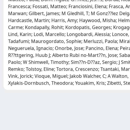
Francesca; Fossati, Matteo; Franciosini, Elena; Frasca,
Marwan; Gilbert, James; M Gledhill, T; M Gonz??lez Delg
Hardcastle, Martin; Harris, Amy; Haywood, Misha; Helmi, 
Carme; Kondapally, Rohit; Kordopatis, Georges; Krogager,
Lind, Karin; Lodi, Marcello; Longobardi, Alessia; Lonoce,
Tadafumi; Maurogordato, Sophie; Merluzzi, Paola; Mirald
Negueruela, Ignacio; Onorbe, Jose; Pancino, Elena; Peiran
R??ttgering, Huub J; Alberto Rubi no-Mart??n, Jose; Sabat
Paolo; W Shimwell, Timothy; Sim??n-D??az, Sergio; J Smith
Remko; Tolstoy, Eline; Tortora, Crescenzo; Tsantaki, Mar
Vink, Jorick; Vioque, Miguel; Jakob Walcher, C; A Walton
Xylakis-Dornbusch, Theodora; Youakim, Kris; Zibetti, Ste