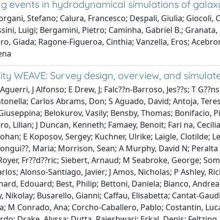
ng events in hydrodynamical simulations of galaxy
ni, Stefano; Calura, Francesco; Despali, Giulia; Giocoli, C
ssini, Luigi; Bergamini, Pietro; Caminha, Gabriel B.; Granat
o, Giada; Ragone-Figueroa, Cinthia; Vanzella, Eros; Acebron
lena
cility WEAVE: Survey design, overview, and simula
Aguerri, J Alfonso; E Drew, J; Falc??n-Barroso, Jes??s; T G??nsi
Antonella; Carlos Abrams, Don; S Aguado, David; Antoja, Tere
, Giuseppina; Belokurov, Vasily; Bensby, Thomas; Bonifacio, P
, Lilian; J Duncan, Kenneth; Famaey, Benoit; Fari na, Cecili
ohan; E Koposov, Sergey; Kuchner, Ulrike; Laigle, Clotilde; Le
ngui??, Maria; Morrison, Sean; A Murphy, David N; Peralta de 
Royer, Fr??d??ric; Siebert, Arnaud; M Seabroke, George; S
Carlos; Alonso-Santiago, Javier; J Amos, Nicholas; P Ashley, R
ernard, Edouard; Best, Philip; Bettoni, Daniela; Bianco, Andr
iy, Nikolay; Busarello, Gianni; Caffau, Elisabetta; Cantat-Gau
ia; M Conrado, Ana; Corcho-Caballero, Pablo; Costantin, Luca
; Drake, Alyssa; Dutta, Rajeshwari; Erkal, Denis; Feltzing, S