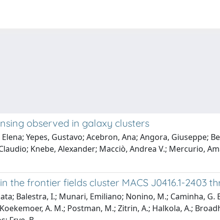
ensing observed in galaxy clusters
Elena; Yepes, Gustavo; Acebron, Ana; Angora, Giuseppe; Ber
lo, Claudio; Knebe, Alexander; Macciò, Andrea V.; Mercurio, 
in the frontier fields cluster MACS J0416.1-2403 
Amata; Balestra, I.; Munari, Emiliano; Nonino, M.; Caminha, G.
 Koekemoer, A. M.; Postman, M.; Zitrin, A.; Halkola, A.; Broadh