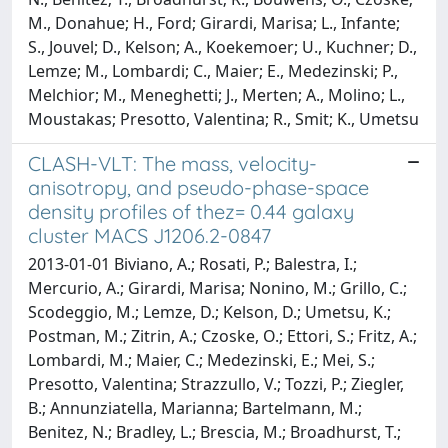
M., Donahue; H., Ford; Girardi, Marisa; L., Infante;
S., Jouvel; D., Kelson; A., Koekemoer; U., Kuchner; D.,
Lemze; M., Lombardi; C., Maier; E., Medezinski; P.,
Melchior; M., Meneghetti; J., Merten; A., Molino; L.,
Moustakas; Presotto, Valentina; R., Smit; K., Umetsu
CLASH-VLT: The mass, velocity-
anisotropy, and pseudo-phase-space
density profiles of thez= 0.44 galaxy
cluster MACS J1206.2-0847
2013-01-01 Biviano, A.; Rosati, P.; Balestra, I.;
Mercurio, A.; Girardi, Marisa; Nonino, M.; Grillo, C.;
Scodeggio, M.; Lemze, D.; Kelson, D.; Umetsu, K.;
Postman, M.; Zitrin, A.; Czoske, O.; Ettori, S.; Fritz, A.;
Lombardi, M.; Maier, C.; Medezinski, E.; Mei, S.;
Presotto, Valentina; Strazzullo, V.; Tozzi, P.; Ziegler,
B.; Annunziatella, Marianna; Bartelmann, M.;
Benitez, N.; Bradley, L.; Brescia, M.; Broadhurst, T.;