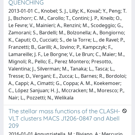
QUENCHING
2013-01-01 C., Knobel; S. J., Lilly; K., Kovač; Y., Peng; T.
J., Bschorr; C. M., Carollo; T., Contini; J. P., Kneib; O.,
Le Fevre; V., Mainieri; A., Renzini; M., Scodeggio; G.,
Zamorani; S., Bardelli; M., Bolzonella; A., Bongiorno;
K., Caputi; O., Cucciati; S., de la Torre; L., de Ravel; P.,
Franzetti; B., Garilli; A., Iovino; P., Kampczyk; F.,
Lamareille; J. F., Le Borgne; V., Le Brun; C., Maier; M.,
Mignoli; R., Pello; E., Perez Montero; Presotto,
Valentina; J., Silverman; M., Tanaka; L., Tasca; L.,
Tresse; D., Vergani; E., Zucca; L., Barnes; R., Bordoloi;
A., Cappi; A., Cimatti; G., Coppa; A. M., Koekemoer;
C., López Sanjuan; H. J., Mccracken; M., Moresco; P.,
Nair; L., Pozzetti; N., Welikala
The stellar mass functions of the CLASH-
VLT clusters MACS J1206-0847 and Abell
209
2016-01-01 Annunziatella, M.; Biviano, A.; Mercurio,