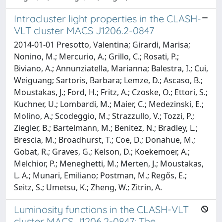
Intracluster light properties in the CLASH-
VLT cluster MACS J1206.2-0847
2014-01-01 Presotto, Valentina; Girardi, Marisa;
Nonino, M.; Mercurio, A.; Grillo, C.; Rosati, P.;
Biviano, A.; Annunziatella, Marianna; Balestra, I.; Cui,
Weiguang; Sartoris, Barbara; Lemze, D.; Ascaso, B.;
Moustakas, J.; Ford, H.; Fritz, A.; Czoske, O.; Ettori, S.;
Kuchner, U.; Lombardi, M.; Maier, C.; Medezinski, E.;
Molino, A.; Scodeggio, M.; Strazzullo, V.; Tozzi, P.;
Ziegler, B.; Bartelmann, M.; Benitez, N.; Bradley, L.;
Brescia, M.; Broadhurst, T.; Coe, D.; Donahue, M.;
Gobat, R.; Graves, G.; Kelson, D.; Koekemoer, A.;
Melchior, P.; Meneghetti, M.; Merten, J.; Moustakas,
L. A.; Munari, Emiliano; Postman, M.; Regős, E.;
Seitz, S.; Umetsu, K.; Zheng, W.; Zitrin, A.
Luminosity functions in the CLASH-VLT
cluster MACS J1206.2-0847: The