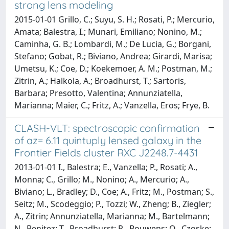
strong lens modeling
2015-01-01 Grillo, C.; Suyu, S. H.; Rosati, P.; Mercurio,
Amata; Balestra, I.; Munari, Emiliano; Nonino, M.;
Caminha, G. B.; Lombardi, M.; De Lucia, G.; Borgani,
Stefano; Gobat, R.; Biviano, Andrea; Girardi, Marisa;
Umetsu, K.; Coe, D.; Koekemoer, A. M.; Postman, M.;
Zitrin, A.; Halkola, A.; Broadhurst, T.; Sartoris,
Barbara; Presotto, Valentina; Annunziatella,
Marianna; Maier, C.; Fritz, A.; Vanzella, Eros; Frye, B.
CLASH-VLT: spectroscopic confirmation
of az= 6.11 quintuply lensed galaxy in the
Frontier Fields cluster RXC J2248.7-4431
2013-01-01 I., Balestra; E., Vanzella; P., Rosati; A.,
Monna; C., Grillo; M., Nonino; A., Mercurio; A.,
Biviano; L., Bradley; D., Coe; A., Fritz; M., Postman; S.,
Seitz; M., Scodeggio; P., Tozzi; W., Zheng; B., Ziegler;
A., Zitrin; Annunziatella, Marianna; M., Bartelmann;
N., Benitez; T., Broadhurst; R., Bouwens; O., Czoske;