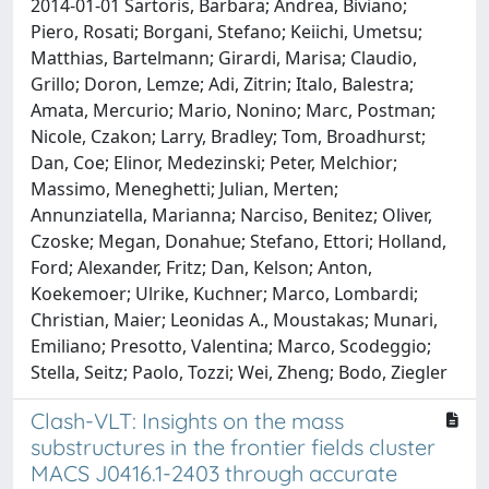
2014-01-01 Sartoris, Barbara; Andrea, Biviano;
Piero, Rosati; Borgani, Stefano; Keiichi, Umetsu;
Matthias, Bartelmann; Girardi, Marisa; Claudio,
Grillo; Doron, Lemze; Adi, Zitrin; Italo, Balestra;
Amata, Mercurio; Mario, Nonino; Marc, Postman;
Nicole, Czakon; Larry, Bradley; Tom, Broadhurst;
Dan, Coe; Elinor, Medezinski; Peter, Melchior;
Massimo, Meneghetti; Julian, Merten;
Annunziatella, Marianna; Narciso, Benitez; Oliver,
Czoske; Megan, Donahue; Stefano, Ettori; Holland,
Ford; Alexander, Fritz; Dan, Kelson; Anton,
Koekemoer; Ulrike, Kuchner; Marco, Lombardi;
Christian, Maier; Leonidas A., Moustakas; Munari,
Emiliano; Presotto, Valentina; Marco, Scodeggio;
Stella, Seitz; Paolo, Tozzi; Wei, Zheng; Bodo, Ziegler
Clash-VLT: Insights on the mass
substructures in the frontier fields cluster
MACS J0416.1-2403 through accurate