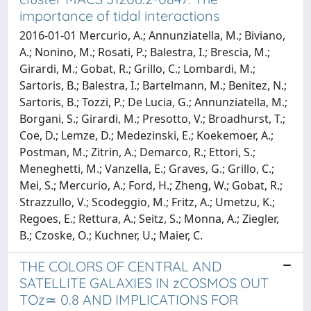
importance of tidal interactions
2016-01-01 Mercurio, A.; Annunziatella, M.; Biviano,
A.; Nonino, M.; Rosati, P.; Balestra, I.; Brescia, M.;
Girardi, M.; Gobat, R.; Grillo, C.; Lombardi, M.;
Sartoris, B.; Balestra, I.; Bartelmann, M.; Benitez, N.;
Sartoris, B.; Tozzi, P.; De Lucia, G.; Annunziatella, M.;
Borgani, S.; Girardi, M.; Presotto, V.; Broadhurst, T.;
Coe, D.; Lemze, D.; Medezinski, E.; Koekemoer, A.;
Postman, M.; Zitrin, A.; Demarco, R.; Ettori, S.;
Meneghetti, M.; Vanzella, E.; Graves, G.; Grillo, C.;
Mei, S.; Mercurio, A.; Ford, H.; Zheng, W.; Gobat, R.;
Strazzullo, V.; Scodeggio, M.; Fritz, A.; Umetzu, K.;
Regoes, E.; Rettura, A.; Seitz, S.; Monna, A.; Ziegler,
B.; Czoske, O.; Kuchner, U.; Maier, C.
THE COLORS OF CENTRAL AND
SATELLITE GALAXIES IN zCOSMOS OUT
TOz≃ 0.8 AND IMPLICATIONS FOR