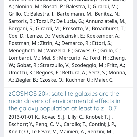
A.; Nonino, M.; Rosati, P.; Balestra, I.; Girardi, M.;
Grillo, C.; Balestra, I.; Bartelmann, M.; Benitez, N.;
Sartoris, B.; Tozzi, P.; De Lucia, G.; Annunziatella, M.;
Borgani, S.; Girardi, M.; Presotto, V.; Broadhurst, T.;
Coe, D.; Lemze, D.; Medezinski, E.; Koekemoer, A.;
Postman, M.; Zitrin, A.; Demarco, R.; Ettori, S.;
Meneghetti, M.; Vanzella, E.; Graves, G.; Grillo, C.;
Lombardi, M.; Mei, S.; Mercurio, A.; Ford, H.; Zheng,
W.; Gobat, R.; Strazzullo, V.; Scodeggio, M.; Fritz, A.;
Umetzu, K.; Regoes, E.; Rettura, A.; Seitz, S.; Monna,
A.; Ziegler, B.; Czoske, O.; Kuchner, U.; Maier, C.
zCOSMOS 20k: satellite galaxies are the
main drivers of environmental effects in
the galaxy population at least to z 0.7
2013-01-01 K., Kovac; S. J., Lilly; C., Knobel; T. J.,
Bschorr; Y., Peng; C. M., Carollo; T., Contini; J. P.,
Kneib; O., Le Fevre; V., Mainieri; A., Renzini; M.,