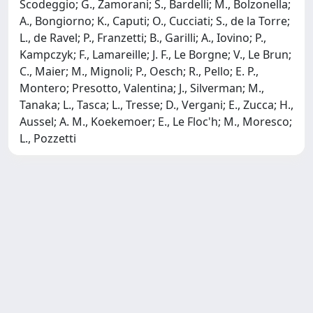
Scodeggio; G., Zamorani; S., Bardelli; M., Bolzonella;
A., Bongiorno; K., Caputi; O., Cucciati; S., de la Torre;
L., de Ravel; P., Franzetti; B., Garilli; A., Iovino; P.,
Kampczyk; F., Lamareille; J. F., Le Borgne; V., Le Brun;
C., Maier; M., Mignoli; P., Oesch; R., Pello; E. P.,
Montero; Presotto, Valentina; J., Silverman; M.,
Tanaka; L., Tasca; L., Tresse; D., Vergani; E., Zucca; H.,
Aussel; A. M., Koekemoer; E., Le Floc'h; M., Moresco;
L., Pozzetti