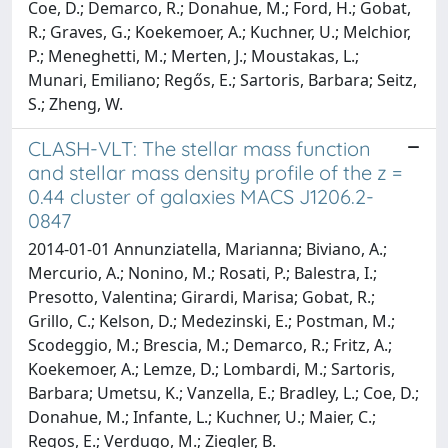
Coe, D.; Demarco, R.; Donahue, M.; Ford, H.; Gobat,
R.; Graves, G.; Koekemoer, A.; Kuchner, U.; Melchior,
P.; Meneghetti, M.; Merten, J.; Moustakas, L.;
Munari, Emiliano; Regős, E.; Sartoris, Barbara; Seitz,
S.; Zheng, W.
CLASH-VLT: The stellar mass function
and stellar mass density profile of the z =
0.44 cluster of galaxies MACS J1206.2-
0847
2014-01-01 Annunziatella, Marianna; Biviano, A.;
Mercurio, A.; Nonino, M.; Rosati, P.; Balestra, I.;
Presotto, Valentina; Girardi, Marisa; Gobat, R.;
Grillo, C.; Kelson, D.; Medezinski, E.; Postman, M.;
Scodeggio, M.; Brescia, M.; Demarco, R.; Fritz, A.;
Koekemoer, A.; Lemze, D.; Lombardi, M.; Sartoris,
Barbara; Umetsu, K.; Vanzella, E.; Bradley, L.; Coe, D.;
Donahue, M.; Infante, L.; Kuchner, U.; Maier, C.;
Regos, E.; Verdugo, M.; Ziegler, B.