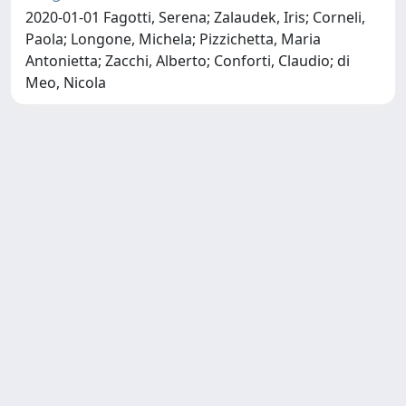
2020-01-01 Fagotti, Serena; Zalaudek, Iris; Corneli,
Paola; Longone, Michela; Pizzichetta, Maria
Antonietta; Zacchi, Alberto; Conforti, Claudio; di
Meo, Nicola
Copyright © 2026
Università degli Studi Trieste |
Dove
siamo
|
Privacy
Piazzale Europa,1 34127 Trieste, Italia -