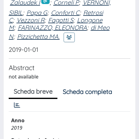
Zalaudek I
;
Corneli P
;
VERNONI,
SIBIL
;
Papa G
;
Conforti C
;
Retrosi
C
;
Vezzoni R
;
Fagotti S
;
Longone
M
;
FARINAZZO, ELEONORA
;
di Meo
N
;
Pizzichetta MA.
2019-01-01
Abstract
not available
Scheda breve
Scheda completa
Anno
2019