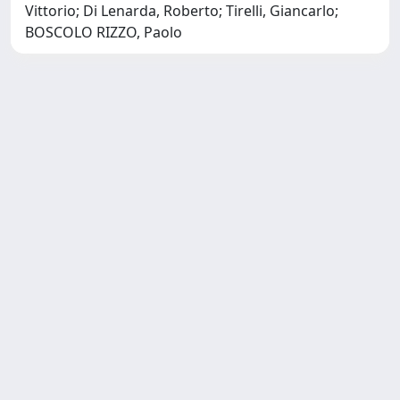
Vittorio; Di Lenarda, Roberto; Tirelli, Giancarlo;
BOSCOLO RIZZO, Paolo
Copyright © 2026
Università degli Studi Trieste |
Dove
siamo
|
Privacy
Piazzale Europa,1 34127 Trieste, Italia -
Tel. +39 040.558.7111 - P.IVA 00211830328
- C.F. 80013890324 - P.E.C.:
ateneo@pec.units.it