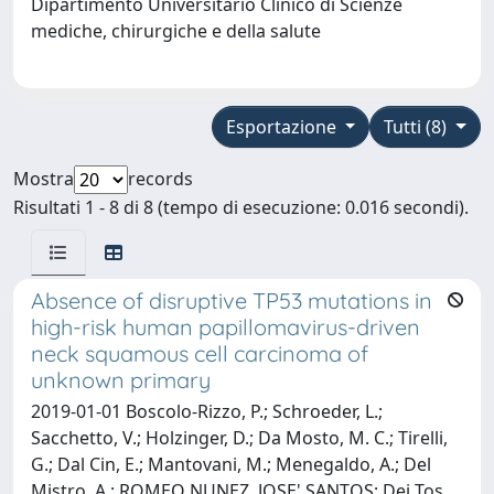
Dipartimento Universitario Clinico di Scienze
mediche, chirurgiche e della salute
Esportazione
Tutti (8)
Mostra
records
Risultati 1 - 8 di 8 (tempo di esecuzione: 0.016 secondi).
Absence of disruptive TP53 mutations in
high-risk human papillomavirus-driven
neck squamous cell carcinoma of
unknown primary
2019-01-01 Boscolo-Rizzo, P.; Schroeder, L.;
Sacchetto, V.; Holzinger, D.; Da Mosto, M. C.; Tirelli,
G.; Dal Cin, E.; Mantovani, M.; Menegaldo, A.; Del
Mistro, A.; ROMEO NUNEZ, JOSE' SANTOS; Dei Tos,