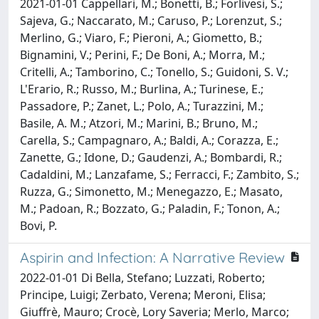
2021-01-01 Cappellari, M.; Bonetti, B.; Forlivesi, S.;
Sajeva, G.; Naccarato, M.; Caruso, P.; Lorenzut, S.;
Merlino, G.; Viaro, F.; Pieroni, A.; Giometto, B.;
Bignamini, V.; Perini, F.; De Boni, A.; Morra, M.;
Critelli, A.; Tamborino, C.; Tonello, S.; Guidoni, S. V.;
L'Erario, R.; Russo, M.; Burlina, A.; Turinese, E.;
Passadore, P.; Zanet, L.; Polo, A.; Turazzini, M.;
Basile, A. M.; Atzori, M.; Marini, B.; Bruno, M.;
Carella, S.; Campagnaro, A.; Baldi, A.; Corazza, E.;
Zanette, G.; Idone, D.; Gaudenzi, A.; Bombardi, R.;
Cadaldini, M.; Lanzafame, S.; Ferracci, F.; Zambito, S.;
Ruzza, G.; Simonetto, M.; Menegazzo, E.; Masato,
M.; Padoan, R.; Bozzato, G.; Paladin, F.; Tonon, A.;
Bovi, P.
Aspirin and Infection: A Narrative Review
2022-01-01 Di Bella, Stefano; Luzzati, Roberto;
Principe, Luigi; Zerbato, Verena; Meroni, Elisa;
Giuffrè, Mauro; Crocè, Lory Saveria; Merlo, Marco;