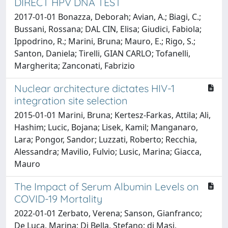
DIRECT HPV DNA TEST
2017-01-01 Bonazza, Deborah; Avian, A.; Biagi, C.;
Bussani, Rossana; DAL CIN, Elisa; Giudici, Fabiola;
Ippodrino, R.; Marini, Bruna; Mauro, E.; Rigo, S.;
Santon, Daniela; Tirelli, GIAN CARLO; Tofanelli,
Margherita; Zanconati, Fabrizio
Nuclear architecture dictates HIV-1
integration site selection
2015-01-01 Marini, Bruna; Kertesz-Farkas, Attila; Ali,
Hashim; Lucic, Bojana; Lisek, Kamil; Manganaro,
Lara; Pongor, Sandor; Luzzati, Roberto; Recchia,
Alessandra; Mavilio, Fulvio; Lusic, Marina; Giacca,
Mauro
The Impact of Serum Albumin Levels on
COVID-19 Mortality
2022-01-01 Zerbato, Verena; Sanson, Gianfranco;
De Luca, Marina; Di Bella, Stefano; di Masi,