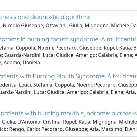
nesis and diagnostic algorithms
a, Niccolò Giuseppe; Ottaviani, Giulia; Mignogna, Michele D
mptoms in burning mouth syndrome: A multicentri
 Stefania; Coppola, Noemi; Pecoraro, Giuseppe; Rupel, Katia
Guarda-Nardini, Luca; Giudice, Amerigo; Calabria, Elena; Ari
e; Adamo, Daniela
atients with Burning Mouth Syndrome: A Multicent
 Federica; Leuci, Stefania; Coppola, Noemi; Pecoraro, Giuse
arda-Nardini, Luca; Giudice, Amerigo; Calabria, Elena; Aria
patients with burning mouth syndrome: a cross-se
, Giulia; D'Antonio, Cristina; Rupel, Katia; Mignogna, Miche
ico; Rengo, Carlo; Pecoraro, Giuseppe; Aria, Massimo; D'Ani