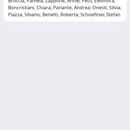
Broccia, Pamela; Zappone, Annie; Petti, Eleonora;
Boncristiani, Chiara; Parlante, Andrea; Onesti, Silvia;
Piazza, Silvano; Benetti, Roberta; Schoeftner, Stefan
Copyright © 2026
Università degli Studi Trieste |
Dove
siamo
|
Privacy
Piazzale Europa,1 34127 Trieste, Italia -
Tel. +39 040.558.7111 - P.IVA 00211830328
- C.F. 80013890324 - P.E.C.: