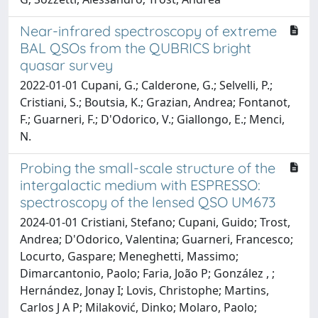
Near-infrared spectroscopy of extreme
BAL QSOs from the QUBRICS bright
quasar survey
2022-01-01 Cupani, G.; Calderone, G.; Selvelli, P.;
Cristiani, S.; Boutsia, K.; Grazian, Andrea; Fontanot,
F.; Guarneri, F.; D'Odorico, V.; Giallongo, E.; Menci,
N.
Probing the small-scale structure of the
intergalactic medium with ESPRESSO:
spectroscopy of the lensed QSO UM673
2024-01-01 Cristiani, Stefano; Cupani, Guido; Trost,
Andrea; D'Odorico, Valentina; Guarneri, Francesco;
Locurto, Gaspare; Meneghetti, Massimo;
Dimarcantonio, Paolo; Faria, João P; González , ;
Hernández, Jonay I; Lovis, Christophe; Martins,
Carlos J A P; Milaković, Dinko; Molaro, Paolo;