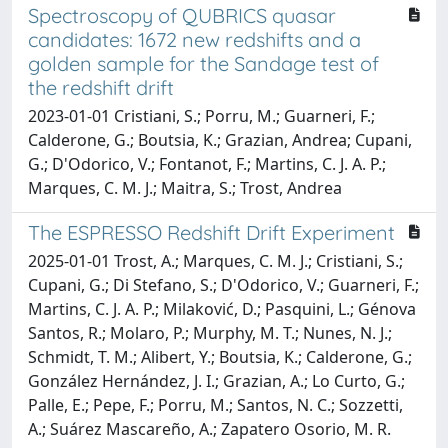
Spectroscopy of QUBRICS quasar
candidates: 1672 new redshifts and a
golden sample for the Sandage test of
the redshift drift
2023-01-01 Cristiani, S.; Porru, M.; Guarneri, F.;
Calderone, G.; Boutsia, K.; Grazian, Andrea; Cupani,
G.; D'Odorico, V.; Fontanot, F.; Martins, C. J. A. P.;
Marques, C. M. J.; Maitra, S.; Trost, Andrea
The ESPRESSO Redshift Drift Experiment
2025-01-01 Trost, A.; Marques, C. M. J.; Cristiani, S.;
Cupani, G.; Di Stefano, S.; D'Odorico, V.; Guarneri, F.;
Martins, C. J. A. P.; Milaković, D.; Pasquini, L.; Génova
Santos, R.; Molaro, P.; Murphy, M. T.; Nunes, N. J.;
Schmidt, T. M.; Alibert, Y.; Boutsia, K.; Calderone, G.;
González Hernández, J. I.; Grazian, A.; Lo Curto, G.;
Palle, E.; Pepe, F.; Porru, M.; Santos, N. C.; Sozzetti,
A.; Suárez Mascareño, A.; Zapatero Osorio, M. R.