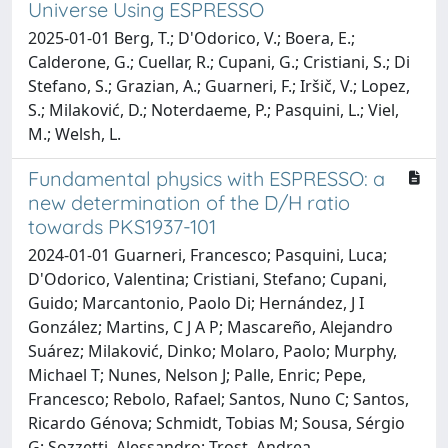
Universe Using ESPRESSO
2025-01-01 Berg, T.; D'Odorico, V.; Boera, E.;
Calderone, G.; Cuellar, R.; Cupani, G.; Cristiani, S.; Di
Stefano, S.; Grazian, A.; Guarneri, F.; Iršič, V.; Lopez,
S.; Milaković, D.; Noterdaeme, P.; Pasquini, L.; Viel,
M.; Welsh, L.
Fundamental physics with ESPRESSO: a
new determination of the D/H ratio
towards PKS1937-101
2024-01-01 Guarneri, Francesco; Pasquini, Luca;
D'Odorico, Valentina; Cristiani, Stefano; Cupani,
Guido; Marcantonio, Paolo Di; Hernández, J I
González; Martins, C J A P; Mascareño, Alejandro
Suárez; Milaković, Dinko; Molaro, Paolo; Murphy,
Michael T; Nunes, Nelson J; Palle, Enric; Pepe,
Francesco; Rebolo, Rafael; Santos, Nuno C; Santos,
Ricardo Génova; Schmidt, Tobias M; Sousa, Sérgio
G; Sozzetti, Alessandro; Trost, Andrea