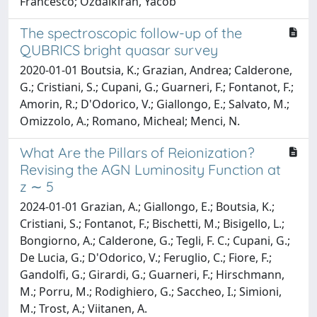
Francesco; Ozdalkiran, Yacob
The spectroscopic follow-up of the
QUBRICS bright quasar survey
2020-01-01 Boutsia, K.; Grazian, Andrea; Calderone,
G.; Cristiani, S.; Cupani, G.; Guarneri, F.; Fontanot, F.;
Amorin, R.; D'Odorico, V.; Giallongo, E.; Salvato, M.;
Omizzolo, A.; Romano, Micheal; Menci, N.
What Are the Pillars of Reionization?
Revising the AGN Luminosity Function at
z ∼ 5
2024-01-01 Grazian, A.; Giallongo, E.; Boutsia, K.;
Cristiani, S.; Fontanot, F.; Bischetti, M.; Bisigello, L.;
Bongiorno, A.; Calderone, G.; Tegli, F. C.; Cupani, G.;
De Lucia, G.; D'Odorico, V.; Feruglio, C.; Fiore, F.;
Gandolfi, G.; Girardi, G.; Guarneri, F.; Hirschmann,
M.; Porru, M.; Rodighiero, G.; Saccheo, I.; Simioni,
M.; Trost, A.; Viitanen, A.