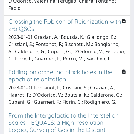
D'Odorico, Valentina; Feruglio, Chiara; Fontanot,
Fabio
Crossing the Rubicon of Reionization with
z~5 QSOs
2023-01-01 Grazian, A.; Boutsia, K.; Giallongo, E.;
Cristiani, S.; Fontanot, F.; Bischetti, M.; Bongiorno,
A.; Calderone, G.; Cupani, G.; D'Odorico, V.; Feruglio,
C.; Fiore, F.; Guarneri, F.; Porru, M.; Saccheo, I.
Eddington accreting black holes in the
epoch of reionization
2023-01-01 Fontanot, F.; Cristiani, S.; Grazian, A.;
Haardt, F.; D'Odorico, V.; Boutsia, K.; Calderone, G.;
Cupani, G.; Guarneri, F.; Fiorin, C.; Rodighiero, G.
From the Intergalactic to the Interstellar
Scales - EQUALS: a High-resolution
Legacy Survey of Gas in the Distant