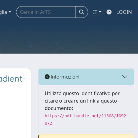
glia
IT
LOGIN
adient-
Informazioni
Utilizza questo identificativo per
citare o creare un link a questo
documento:
https://hdl.handle.net/11368/1692
072