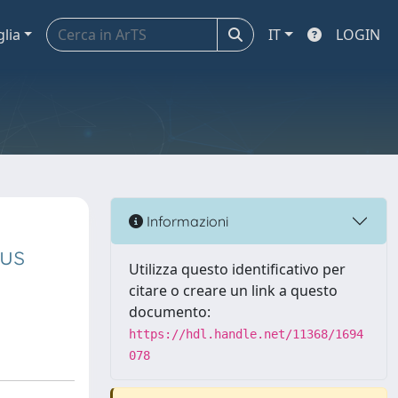
glia
IT
LOGIN
Informazioni
rus
Utilizza questo identificativo per
citare o creare un link a questo
documento:
https://hdl.handle.net/11368/1694
078