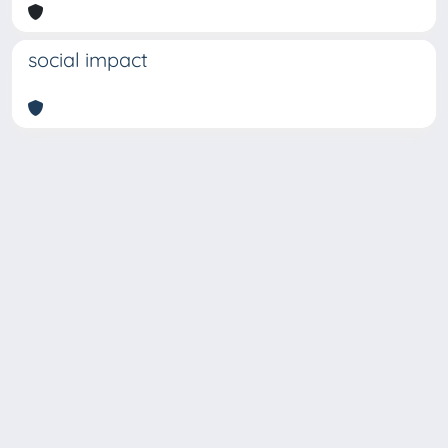
social impact
Copyright © 2026
Università degli Studi Trieste |
Dove
siamo
|
Privacy
Piazzale Europa,1 34127 Trieste, Italia -