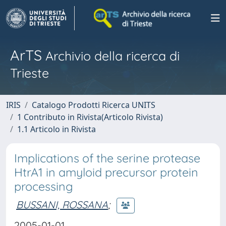
ArTS
Archivio della ricerca di
Trieste
IRIS
Catalogo Prodotti Ricerca UNITS
1 Contributo in Rivista(Articolo Rivista)
1.1 Articolo in Rivista
Implications of the serine protease
HtrA1 in amyloid precursor protein
processing
BUSSANI, ROSSANA
;
2005-01-01