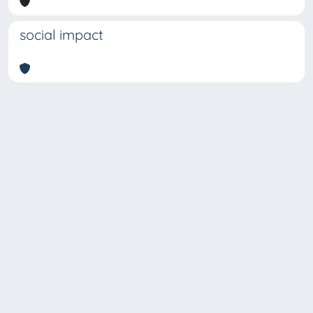
social impact
Copyright © 2026
Università degli Studi Trieste |
Dove
siamo
|
Privacy
Piazzale Europa,1 34127 Trieste, Italia -