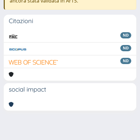
ancora stata validata in ArTS.
Citazioni
ND
ND
ND
social impact