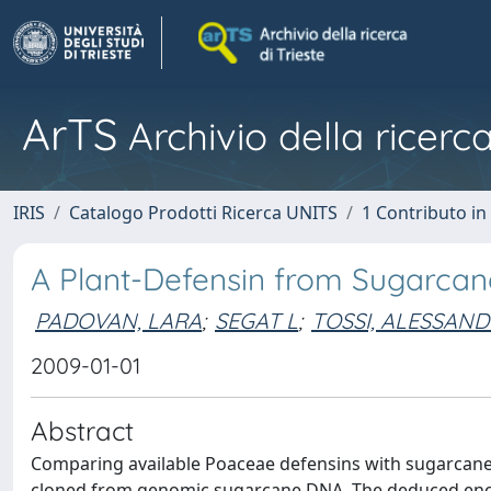
ArTS
Archivio della ricerca
IRIS
Catalogo Prodotti Ricerca UNITS
1 Contributo in 
A Plant-Defensin from Sugarcan
PADOVAN, LARA
;
SEGAT L
;
TOSSI, ALESSAN
2009-01-01
Abstract
Comparing available Poaceae defensins with sugarcane 
cloned from genomic sugarcane DNA. The deduced enco