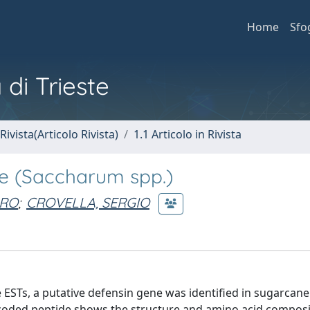
Home
Sfo
 di Trieste
Rivista(Articolo Rivista)
1.1 Articolo in Rivista
e (Saccharum spp.)
DRO
;
CROVELLA, SERGIO
ESTs, a putative defensin gene was identified in sugarcan
ded peptide shows the structure and amino acid composit