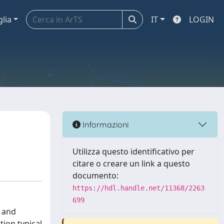
glia
IT
LOGIN
Informazioni
Utilizza questo identificativo per
citare o creare un link a questo
documento:
https://hdl.handle.net/11368/2263
699
e and
ion typical