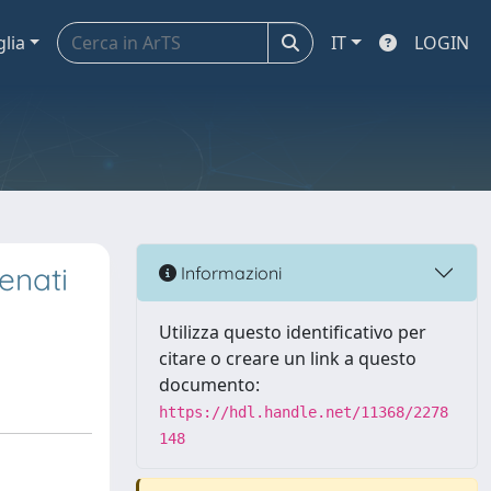
glia
IT
LOGIN
enati
Informazioni
Utilizza questo identificativo per
citare o creare un link a questo
documento:
https://hdl.handle.net/11368/2278
148