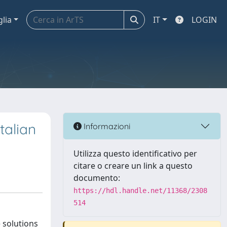
glia
IT
LOGIN
talian
Informazioni
Utilizza questo identificativo per
citare o creare un link a questo
documento:
https://hdl.handle.net/11368/2308
514
e solutions