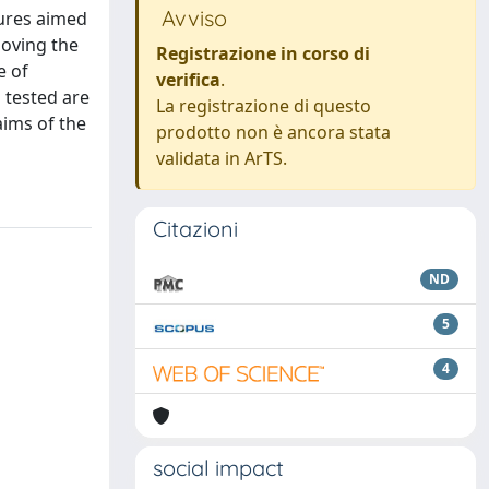
Avviso
sures aimed
moving the
Registrazione in corso di
e of
verifica
.
 tested are
La registrazione di questo
aims of the
prodotto non è ancora stata
validata in ArTS.
Citazioni
ND
5
4
social impact