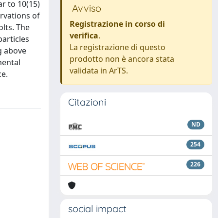
r to 10(15)
Avviso
rvations of
Registrazione in corso di
olts. The
verifica
.
articles
La registrazione di questo
g above
prodotto non è ancora stata
mental
validata in ArTS.
ce.
Citazioni
ND
254
226
social impact