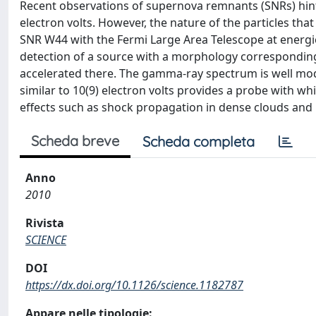
Recent observations of supernova remnants (SNRs) hint t
electron volts. However, the nature of the particles t
SNR W44 with the Fermi Large Area Telescope at energies
detection of a source with a morphology corresponding 
accelerated there. The gamma-ray spectrum is well mod
similar to 10(9) electron volts provides a probe with w
effects such as shock propagation in dense clouds and h
Scheda breve
Scheda completa
Anno
2010
Rivista
SCIENCE
DOI
https://dx.doi.org/10.1126/science.1182787
Appare nelle tipologie: