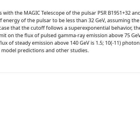
 with the MAGIC Telescope of the pulsar PSR B1951+32 and
f energy of the pulsar to be less than 32 GeV, assuming the
ase that the cutoff follows a superexponential behavior, th
imit on the flux of pulsed gamma-ray emission above 75 GeV 
 flux of steady emission above 140 GeV is 1.5; 10(-11) photon
t model predictions and other studies.