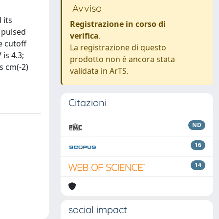
Avviso
 its
Registrazione in corso di
 pulsed
verifica
.
e cutoff
La registrazione di questo
is 4.3;
prodotto non è ancora stata
s cm(-2)
validata in ArTS.
Citazioni
ND
16
14
social impact