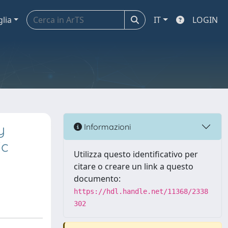
glia
IT
LOGIN
y
Informazioni
ic
Utilizza questo identificativo per
citare o creare un link a questo
documento:
https://hdl.handle.net/11368/2338
302