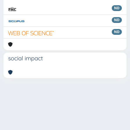
ND
ND
ND
social impact