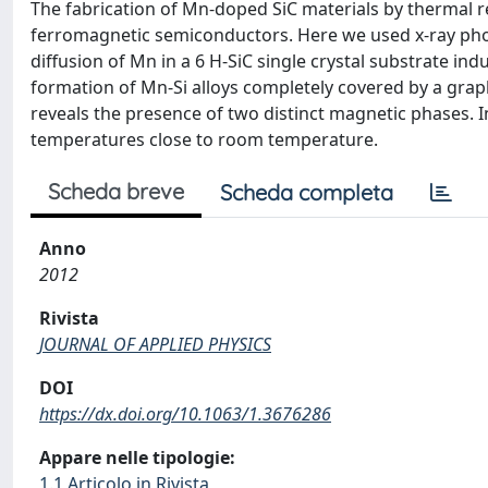
The fabrication of Mn-doped SiC materials by thermal r
ferromagnetic semiconductors. Here we used x-ray ph
diffusion of Mn in a 6 H-SiC single crystal substrate in
formation of Mn-Si alloys completely covered by a gra
reveals the presence of two distinct magnetic phases. I
temperatures close to room temperature.
Scheda breve
Scheda completa
Anno
2012
Rivista
JOURNAL OF APPLIED PHYSICS
DOI
https://dx.doi.org/10.1063/1.3676286
Appare nelle tipologie:
1.1 Articolo in Rivista