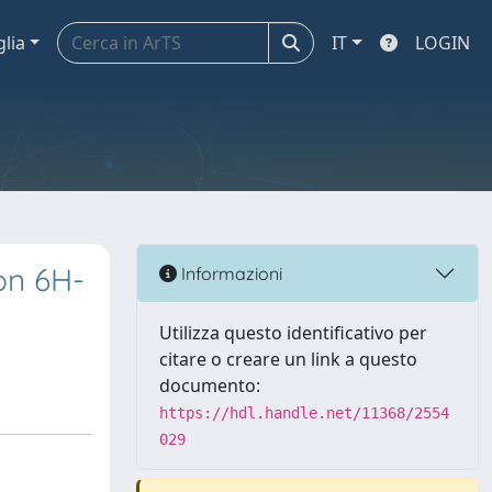
glia
IT
LOGIN
on 6H-
Informazioni
Utilizza questo identificativo per
citare o creare un link a questo
documento:
https://hdl.handle.net/11368/2554
029