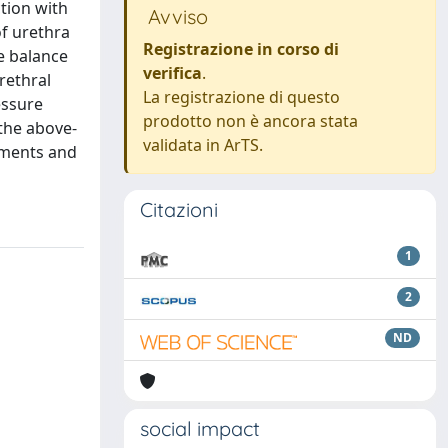
ction with
Avviso
f urethra
Registrazione in corso di
he balance
verifica
.
rethral
La registrazione di questo
essure
prodotto non è ancora stata
 the above-
validata in ArTS.
aments and
Citazioni
1
2
ND
social impact