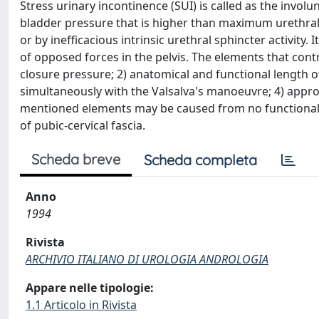
Stress urinary incontinence (SUI) is called as the invol
bladder pressure that is higher than maximum urethral
or by inefficacious intrinsic urethral sphincter activity.
of opposed forces in the pelvis. The elements that con
closure pressure; 2) anatomical and functional length of
simultaneously with the Valsalva's manoeuvre; 4) appropr
mentioned elements may be caused from no functionally
of pubic-cervical fascia.
Scheda breve
Scheda completa
Anno
1994
Rivista
ARCHIVIO ITALIANO DI UROLOGIA ANDROLOGIA
Appare nelle tipologie:
1.1 Articolo in Rivista