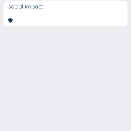
social impact
Copyright © 2026
Università degli Studi Trieste |
Dove
siamo
|
Privacy
Piazzale Europa,1 34127 Trieste, Italia -
Tel. +39 040.558.7111 - P.IVA 00211830328