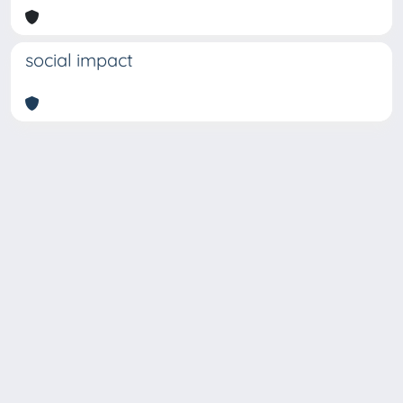
social impact
Copyright © 2026
Università degli Studi Trieste |
Dove
siamo
|
Privacy
Piazzale Europa,1 34127 Trieste, Italia -