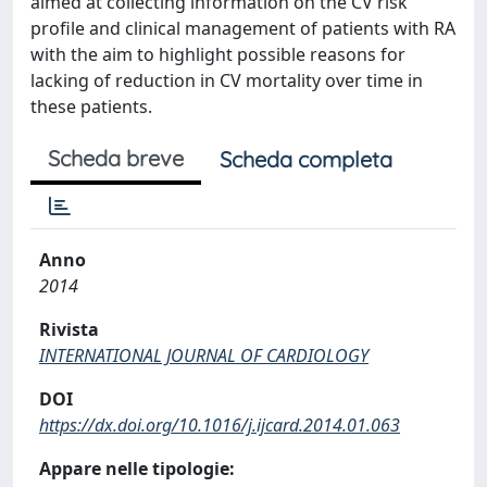
aimed at collecting information on the CV risk
profile and clinical management of patients with RA
with the aim to highlight possible reasons for
lacking of reduction in CV mortality over time in
these patients.
Scheda breve
Scheda completa
Anno
2014
Rivista
INTERNATIONAL JOURNAL OF CARDIOLOGY
DOI
https://dx.doi.org/10.1016/j.ijcard.2014.01.063
Appare nelle tipologie: