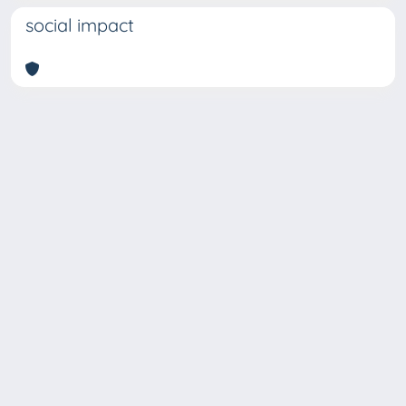
social impact
Copyright © 2026
Università degli Studi Trieste |
Dove
siamo
|
Privacy
Piazzale Europa,1 34127 Trieste, Italia -
Tel. +39 040.558.7111 - P.IVA 00211830328