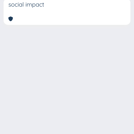
social impact
Copyright © 2026
Università degli Studi Trieste |
Dove
siamo
|
Privacy
Piazzale Europa,1 34127 Trieste, Italia -
Tel. +39 040.558.7111 - P.IVA 00211830328
- C.F. 80013890324 - P.E.C.: